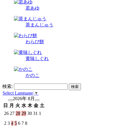
若あゆ
茶まんじゅう
わらび餅
黄味しぐれ
かのこ
検索:
Select Language
▼
2026年 8月
日
月
火
水
木
金
土
26
27
28
29
30
31
1
2
3
4
5
6
7
8