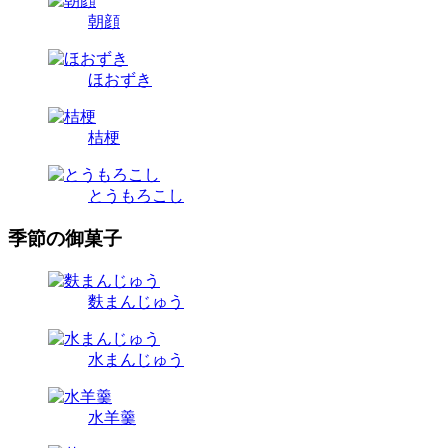
朝顔
ほおずき
桔梗
とうもろこし
季節の御菓子
麩まんじゅう
水まんじゅう
水羊羹