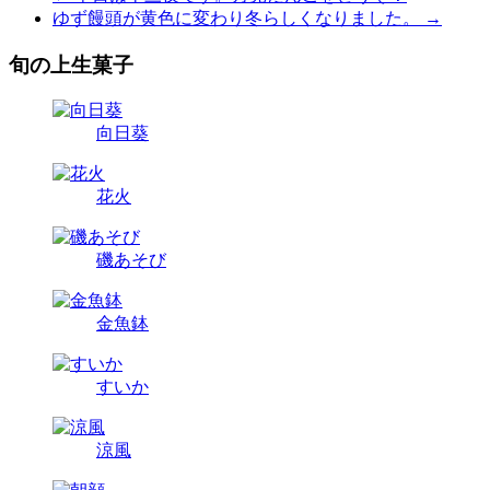
ゆず饅頭が黄色に変わり冬らしくなりました。
→
旬の上生菓子
向日葵
花火
磯あそび
金魚鉢
すいか
涼風