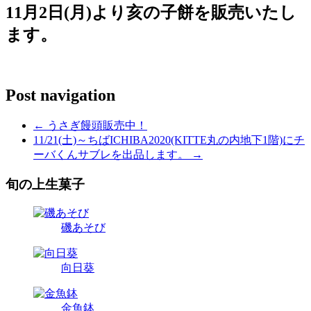
11月2日(月)より亥の子餅を販売いたし
ます。
Post navigation
←
うさぎ饅頭販売中！
11/21(土)～ちばICHIBA2020(KITTE丸の内地下1階)にチ
ーバくんサブレを出品します。
→
旬の上生菓子
磯あそび
向日葵
金魚鉢