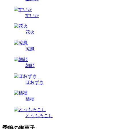
すいか
花火
涼風
朝顔
ほおずき
桔梗
とうもろこし
季節の御菓子