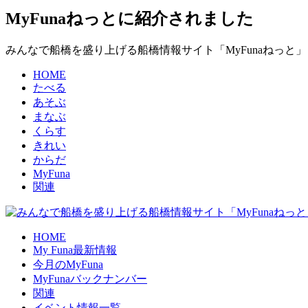
MyFunaねっとに紹介されました
みんなで船橋を盛り上げる船橋情報サイト「MyFunaねっと」
HOME
たべる
あそぶ
まなぶ
くらす
きれい
からだ
MyFuna
関連
HOME
My Funa最新情報
今月のMyFuna
MyFunaバックナンバー
関連
イベント情報一覧