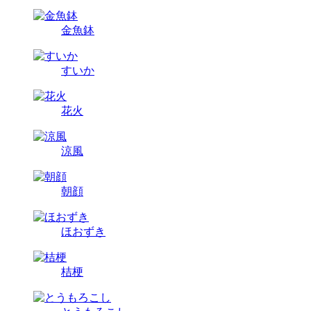
金魚鉢
すいか
花火
涼風
朝顔
ほおずき
桔梗