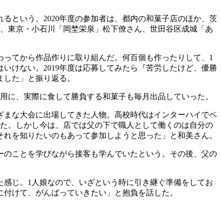
るという。2020年度の参加者は、都内の和菓子店のほか、茨
ん、東京・小石川「岡埜栄泉」松下僚さん、世田谷区成城「あ
わってから作品作りに取り組んだ。何百個も作ったりして、1
いけない。2019年度は応募してみたら『苦労したけど、優勝
ました」と振り返る。
」用に、実際に食して勝負する和菓子も毎月出品していった。
ざまな大会に出場してきた人物。高校時代はインターハイでベ
った。しかし今は、店では父の下で職人として働くのは自分の
それを知りたいのもあって参加しようと思った」と和美さん。
ーのことを学びながら接客も学んでいたという。その後、父の
た感じ。1人娘なので、いざという時に引き継ぐ準備をしてお
に付けて、がんばっていきたい」と抱負を話した。