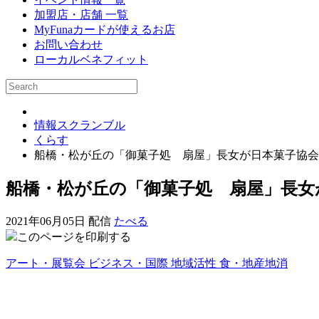
加盟店・店舗 一覧
MyFunaカードが使えるお店
お問い合わせ
ローカルベネフィット
情報スクランブル
くらす
船橋・松が丘の「御菓子処 扇屋」長女が日本菓子協会
船橋・松が丘の「御菓子処 扇屋」長女
2021年06月05日 配信
たべる
このページを印刷する
アート・展覧会
ビジネス・国際
地域活性
食・地産地消