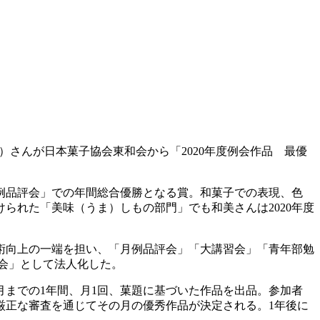
（かずみ）さんが日本菓子協会東和会から「2020年度例会作品 最優
例品評会」での年間総合優勝となる賞。和菓子での表現、色
られた「美味（うま）しもの部門」でも和美さんは2020年度
技術向上の一端を担い、「月例品評会」「大講習会」「青年部勉
和会」として法人化した。
月までの1年間、月1回、菓題に基づいた作品を出品。参加者
厳正な審査を通じてその月の優秀作品が決定される。1年後に