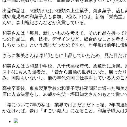
は年間の点数が計上され、成績優秀者を表彰するというもの
出品作品は、5種類または3種類の上生菓子、焼き菓子、蒸し
城や鹿児島の和菓子店も参加。2位以下には、新宿「栄光堂
んや」森山裕紀さんなどが入賞している。
和美さんは「毎月、新しいものを考えて、その作品を持って
つの作品に、色、技術、デザインなど、総合的なことを考えて
しちゃった』という感じだったのですが、昨年度は前年に優
さらに和美さんは2部門ともに出品していたため、見た目だ
和美さんは古和釜中学校、八千代高校時代、柔道部に所属。
スト8にも入る強者だ。「昔から勝負の世界にいた。勝った
み。同期もいないし、他の年代の同じ仕事をしている人のこ
高校卒業後、東京製菓学校の和菓子専科夜間部に通った和美
店に入る決意をし、20歳から父・坪田知之さんのもとで働い
「職について7年の私は、業界ではまだまだ下っ端。2年間連
かなければ。夢は『すごい職人』になること。和菓子職人は