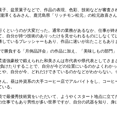
。
菓子、盆景菓子などで、作品の表現、色彩、技術などが審査され
」瀧澤くるみさん、鹿児島県「リッチモン松元」の松元政喜さ
行くというのが大変だった。通常の業務があるなか、仕事が終
、自分が持つ技術のありったけを見せられるものにしなくては
勝しているプレッシャーもあり、作品に迷いが出たこともあり
けで勝負する「月例品評会」の作品に加え、「美味しもの部門
柔道強豪校で鍛えられた和美さんは市代表や県代表としてさま
り負けたりすることで、自分が今どの位置にいるのかよくわか
とや、自分が今、どれだけできているのかなどがわからない。
さん。昼は外資系の大手コーヒー店でアルバイトをし、コーヒ
ている。
続で最優秀技術賞をいただいて、ようやくスタート地点に立て
力仕事でもあり男性が多い世界ですが、自分の武器を知り、身