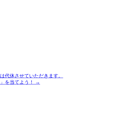
木)は代休させていただきます。
里」を当てよう！
→